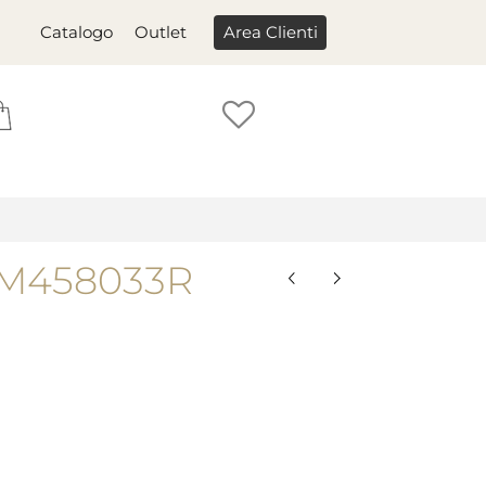
Catalogo
Outlet
Area Clienti
GM458033R