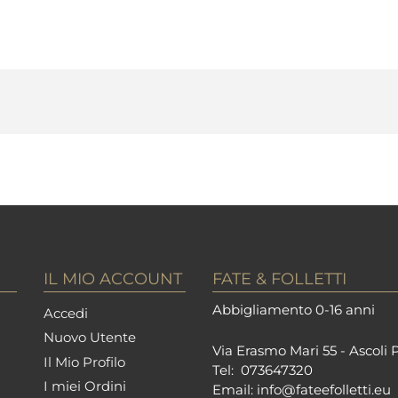
IL MIO ACCOUNT
FATE & FOLLETTI
Abbigliamento 0-16 anni
Accedi
Nuovo Utente
Via Erasmo Mari 55 - Ascoli 
Il Mio Profilo
Tel:
073647320
I miei Ordini
Email:
info@fateefolletti.eu