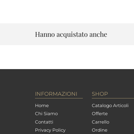
Hanno acquistato anche
INFORMAZIONI
SHOP
Home
Catalogo Articoli
Chi Siamo
Offerte
Contatti
Carrello
Privacy Policy
Ordine