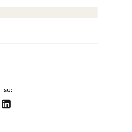
 su:
re on Facebook
Tweet
Share on LinkedIn